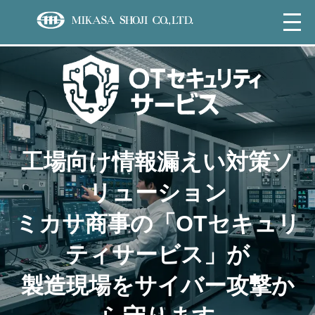
工場向け情報漏えい対策ソ
リューション
ミカサ商事の「OTセキュリ
ティサービス」が
製造現場をサイバー攻撃か